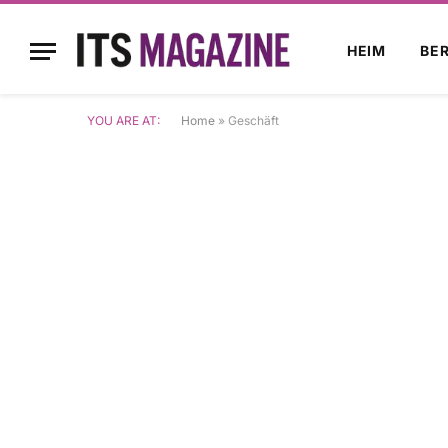
HEIM
BE
YOU ARE AT:
Home
»
Geschäft