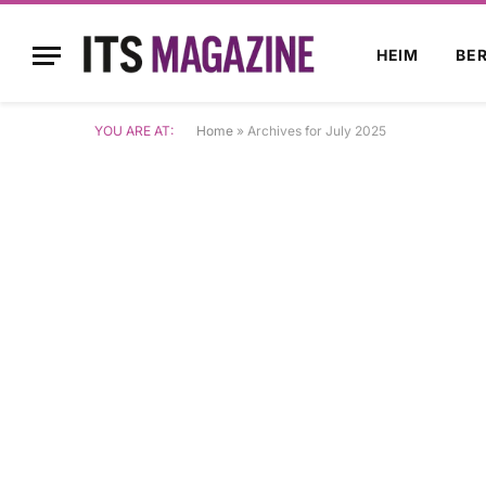
HEIM
BE
YOU ARE AT:
Home
»
Archives for July 2025