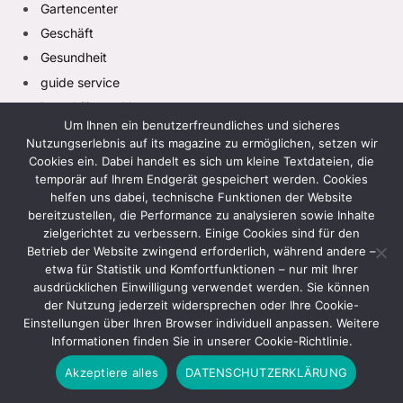
Gartencenter
Geschäft
Gesundheit
guide service
Immobilienmakler
Um Ihnen ein benutzerfreundliches und sicheres
kanalreinigung
Nutzungserlebnis auf its magazine zu ermöglichen, setzen wir
KRYPTO
Cookies ein. Dabei handelt es sich um kleine Textdateien, die
temporär auf Ihrem Endgerät gespeichert werden. Cookies
Kühltunnel
helfen uns dabei, technische Funktionen der Website
Lebensstil
bereitzustellen, die Performance zu analysieren sowie Inhalte
moving company
zielgerichtet zu verbessern. Einige Cookies sind für den
Betrieb der Website zwingend erforderlich, während andere –
Nachricht
etwa für Statistik und Komfortfunktionen – nur mit Ihrer
Probenahme an Bodenproben
ausdrücklichen Einwilligung verwendet werden. Sie können
Solaranlagen
der Nutzung jederzeit widersprechen oder Ihre Cookie-
Einstellungen über Ihren Browser individuell anpassen. Weitere
stahlwangentreppe
Informationen finden Sie in unserer Cookie-Richtlinie.
Technologie
Akzeptiere alles
DATENSCHUTZERKLÄRUNG
verhinderungspflege beantragen
Wasseraufbereitungsanlage