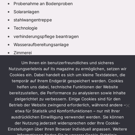
Probenahme an Bodenproben
Solaranlagen
stahlwangentreppe
Technologie
verhinderungspflege beantragen
Wasseraufbereitungsanlage
Zimmerei
Um Ihnen ein benutzerfreundliches und sicheres
Nutzungserlebnis auf its magazine zu ermöglichen, setzen wir
Cookies ein. Dabei handelt es sich um kleine Textdateien, die
temporär auf Ihrem Endgerät gespeichert werden. Cookies
helfen uns dabei, technische Funktionen der Website
bereitzustellen, die Performance zu analysieren sowie Inhalte
zielgerichtet zu verbessern. Einige Cookies sind für den
Facebook
X
Instagram
Pinterest
TikTok
(Twitter)
Betrieb der Website zwingend erforderlich, während andere –
etwa für Statistik und Komfortfunktionen – nur mit Ihrer
HEIM
DATENSCHUTZRICHTLINIE
ausdrücklichen Einwilligung verwendet werden. Sie können
der Nutzung jederzeit widersprechen oder Ihre Cookie-
GESCHÄFTSBEDINGUNGEN
HAFTUNGSAUSSCHLUSS
Einstellungen über Ihren Browser individuell anpassen. Weitere
KONTAKTIEREN SIE UNS
ÜBER UNS