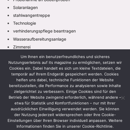
Solaranlagen
stahlwangentreppe
Technologie
verhinderungspflege beantragen
Wasseraufbereitungsanlage
Zimmerei
Um Ihnen ein benutzerfreundliches und sicheres
Nutzungserlebnis auf its magazine zu ermöglichen, setzen wir
Cookies ein. Dabei handelt es sich um kleine Textdateien, die
temporär auf Ihrem Endgerät gespeichert werden. Cookies
helfen uns dabei, technische Funktionen der Website
bereitzustellen, die Performance zu analysieren sowie Inhalte
zielgerichtet zu verbessern. Einige Cookies sind für den
Facebook
X
Instagram
Pinterest
TikTok
(Twitter)
Betrieb der Website zwingend erforderlich, während andere –
etwa für Statistik und Komfortfunktionen – nur mit Ihrer
HEIM
DATENSCHUTZRICHTLINIE
ausdrücklichen Einwilligung verwendet werden. Sie können
der Nutzung jederzeit widersprechen oder Ihre Cookie-
GESCHÄFTSBEDINGUNGEN
HAFTUNGSAUSSCHLUSS
Einstellungen über Ihren Browser individuell anpassen. Weitere
KONTAKTIEREN SIE UNS
ÜBER UNS
Informationen finden Sie in unserer Cookie-Richtlinie.