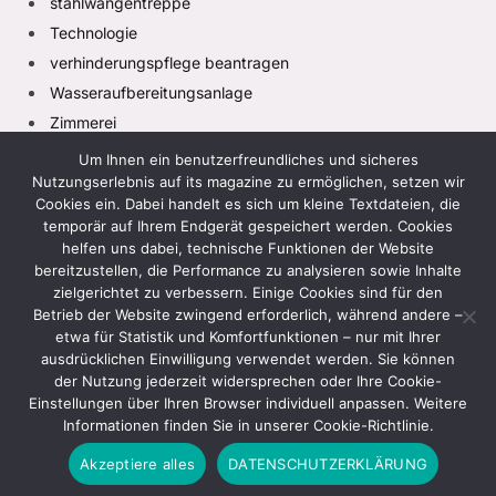
stahlwangentreppe
Technologie
verhinderungspflege beantragen
Wasseraufbereitungsanlage
Zimmerei
Um Ihnen ein benutzerfreundliches und sicheres
Nutzungserlebnis auf its magazine zu ermöglichen, setzen wir
Cookies ein. Dabei handelt es sich um kleine Textdateien, die
temporär auf Ihrem Endgerät gespeichert werden. Cookies
helfen uns dabei, technische Funktionen der Website
bereitzustellen, die Performance zu analysieren sowie Inhalte
zielgerichtet zu verbessern. Einige Cookies sind für den
Facebook
X
Instagram
Pinterest
TikTok
(Twitter)
Betrieb der Website zwingend erforderlich, während andere –
etwa für Statistik und Komfortfunktionen – nur mit Ihrer
HEIM
DATENSCHUTZRICHTLINIE
ausdrücklichen Einwilligung verwendet werden. Sie können
der Nutzung jederzeit widersprechen oder Ihre Cookie-
GESCHÄFTSBEDINGUNGEN
HAFTUNGSAUSSCHLUSS
Einstellungen über Ihren Browser individuell anpassen. Weitere
KONTAKTIEREN SIE UNS
ÜBER UNS
Informationen finden Sie in unserer Cookie-Richtlinie.
Akzeptiere alles
DATENSCHUTZERKLÄRUNG
© 2026 Its Maagazine. Design von
Its Magazine
.