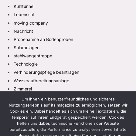
Kühltunnel
Lebensstil
moving company
Nachricht
Probenahme an Bodenproben
Solaranlagen
stahlwangentreppe
Technologie
verhinderungspflege beantragen
Wasseraufbereitungsanlage
Zimmerei
Um Ihnen ein benutzerfreundliches und sicheres
Nutzungserlebnis auf its magazine zu ermöglichen, setzen wir
Cookies ein. Dabei handelt es sich um kleine Textdateien, die
temporär auf Ihrem Endgerät gespeichert werden. Cookies
helfen uns dabei, technische Funktionen der Website
bereitzustellen, die Performance zu analysieren sowie Inhalte
zielgerichtet zu verbessern. Einige Cookies sind für den
Facebook
X
Instagram
Pinterest
TikTok