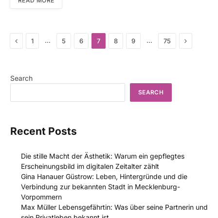
READ MORE
Previous
Next
…
…
1
5
6
7
8
9
75
Search
SEARCH
Recent Posts
Die stille Macht der Ästhetik: Warum ein gepflegtes
Erscheinungsbild im digitalen Zeitalter zählt
Gina Hanauer Güstrow: Leben, Hintergründe und die
Verbindung zur bekannten Stadt in Mecklenburg-
Vorpommern
Max Müller Lebensgefährtin: Was über seine Partnerin und
sein Privatleben bekannt ist