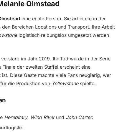
Melanie Olmstead
Olmstead
eine echte Person. Sie arbeitete in der
 den Bereichen Locations und Transport. Ihre Arbeit
owstone
logistisch reibungslos umgesetzt werden
erstarb im Jahr 2019. Ihr Tod wurde in der Serie
inale der zweiten Staffel erscheint eine
st. Diese Geste machte viele Fans neugierig, wer
 für die Produktion von
Yellowstone
spielte.
en
ie
Hereditary
,
Wind River
und
John Carter
.
rtlogistik.