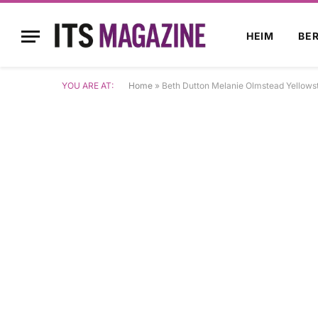
HEIM
BE
YOU ARE AT:
Home
»
Beth Dutton Melanie Olmstead Yellows