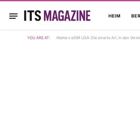
HEIM
BE
YOU ARE AT:
Home
»
eSIM USA: Die smarte Art, in den Vere