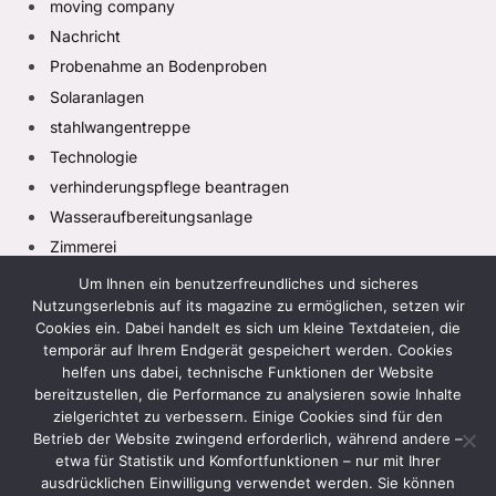
moving company
Nachricht
Probenahme an Bodenproben
Solaranlagen
stahlwangentreppe
Technologie
verhinderungspflege beantragen
Wasseraufbereitungsanlage
Zimmerei
Um Ihnen ein benutzerfreundliches und sicheres
Nutzungserlebnis auf its magazine zu ermöglichen, setzen wir
Cookies ein. Dabei handelt es sich um kleine Textdateien, die
temporär auf Ihrem Endgerät gespeichert werden. Cookies
helfen uns dabei, technische Funktionen der Website
bereitzustellen, die Performance zu analysieren sowie Inhalte
zielgerichtet zu verbessern. Einige Cookies sind für den
Facebook
X
Instagram
Pinterest
TikTok
(Twitter)
Betrieb der Website zwingend erforderlich, während andere –
etwa für Statistik und Komfortfunktionen – nur mit Ihrer
HEIM
DATENSCHUTZRICHTLINIE
ausdrücklichen Einwilligung verwendet werden. Sie können