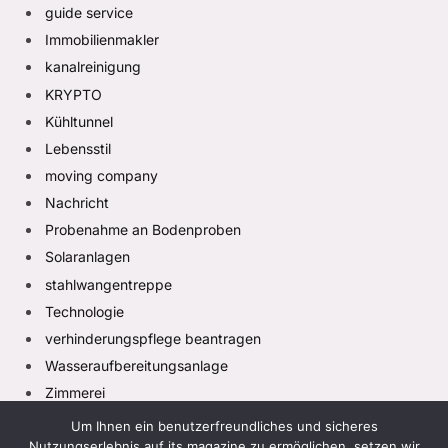
guide service
Immobilienmakler
kanalreinigung
KRYPTO
Kühltunnel
Lebensstil
moving company
Nachricht
Probenahme an Bodenproben
Solaranlagen
stahlwangentreppe
Technologie
verhinderungspflege beantragen
Wasseraufbereitungsanlage
Zimmerei
Um Ihnen ein benutzerfreundliches und sicheres
Nutzungserlebnis auf its magazine zu ermöglichen, setzen wir