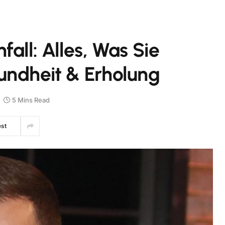
all: Alles, Was Sie
undheit & Erholung
5 Mins Read
est