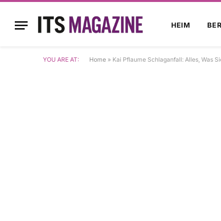
HEIM
BE
YOU ARE AT:
Home
»
Kai Pflaume Schlaganfall: Alles, Was 