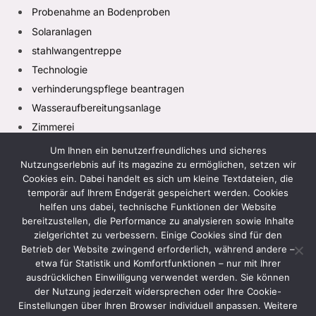
Probenahme an Bodenproben
Solaranlagen
stahlwangentreppe
Technologie
verhinderungspflege beantragen
Wasseraufbereitungsanlage
Zimmerei
Um Ihnen ein benutzerfreundliches und sicheres
Nutzungserlebnis auf its magazine zu ermöglichen, setzen wir
Cookies ein. Dabei handelt es sich um kleine Textdateien, die
temporär auf Ihrem Endgerät gespeichert werden. Cookies
helfen uns dabei, technische Funktionen der Website
bereitzustellen, die Performance zu analysieren sowie Inhalte
zielgerichtet zu verbessern. Einige Cookies sind für den
Facebook
X
Instagram
Pinterest
TikTok
(Twitter)
Betrieb der Website zwingend erforderlich, während andere –
etwa für Statistik und Komfortfunktionen – nur mit Ihrer
HEIM
DATENSCHUTZRICHTLINIE
ausdrücklichen Einwilligung verwendet werden. Sie können
der Nutzung jederzeit widersprechen oder Ihre Cookie-
GESCHÄFTSBEDINGUNGEN
HAFTUNGSAUSSCHLUSS
Einstellungen über Ihren Browser individuell anpassen. Weitere
KONTAKTIEREN SIE UNS
ÜBER UNS