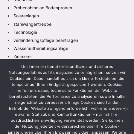
Probenahme an Bodenproben
Solaranlagen
stahlwangentreppe
Technologie
verhinderungspflege beantragen
Wasseraufbereitungsanlage
Zimmerei
Um Ihnen ein benutzerfreundliches und sicheres
Nutzungserlebnis auf its magazine zu ermöglichen, setzen wir
Cookies ein. Dabei handelt es sich um kleine Textdateien, die
temporär auf Ihrem Endgerät gespeichert werden. Cookies
helfen uns dabei, technische Funktionen der Website
bereitzustellen, die Performance zu analysieren sowie Inhalte
zielgerichtet zu verbessern. Einige Cookies sind für den
Facebook
X
Instagram
Pinterest
TikTok
(Twitter)
Betrieb der Website zwingend erforderlich, während andere –
etwa für Statistik und Komfortfunktionen – nur mit Ihrer
HEIM
DATENSCHUTZRICHTLINIE
ausdrücklichen Einwilligung verwendet werden. Sie können
der Nutzung jederzeit widersprechen oder Ihre Cookie-
GESCHÄFTSBEDINGUNGEN
HAFTUNGSAUSSCHLUSS
Einstellungen über Ihren Browser individuell anpassen. Weitere