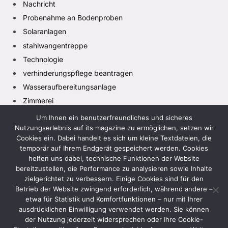
Nachricht
Probenahme an Bodenproben
Solaranlagen
stahlwangentreppe
Technologie
verhinderungspflege beantragen
Wasseraufbereitungsanlage
Zimmerei
Um Ihnen ein benutzerfreundliches und sicheres
Nutzungserlebnis auf its magazine zu ermöglichen, setzen wir
Cookies ein. Dabei handelt es sich um kleine Textdateien, die
temporär auf Ihrem Endgerät gespeichert werden. Cookies
helfen uns dabei, technische Funktionen der Website
bereitzustellen, die Performance zu analysieren sowie Inhalte
zielgerichtet zu verbessern. Einige Cookies sind für den
Facebook
X
Instagram
Pinterest
TikTok
(Twitter)
Betrieb der Website zwingend erforderlich, während andere –
etwa für Statistik und Komfortfunktionen – nur mit Ihrer
HEIM
DATENSCHUTZRICHTLINIE
ausdrücklichen Einwilligung verwendet werden. Sie können
der Nutzung jederzeit widersprechen oder Ihre Cookie-
GESCHÄFTSBEDINGUNGEN
HAFTUNGSAUSSCHLUSS