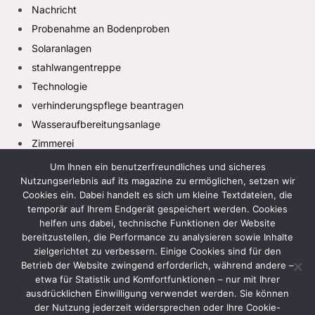
Nachricht
Probenahme an Bodenproben
Solaranlagen
stahlwangentreppe
Technologie
verhinderungspflege beantragen
Wasseraufbereitungsanlage
Zimmerei
Um Ihnen ein benutzerfreundliches und sicheres
Nutzungserlebnis auf its magazine zu ermöglichen, setzen wir
Cookies ein. Dabei handelt es sich um kleine Textdateien, die
temporär auf Ihrem Endgerät gespeichert werden. Cookies
helfen uns dabei, technische Funktionen der Website
bereitzustellen, die Performance zu analysieren sowie Inhalte
zielgerichtet zu verbessern. Einige Cookies sind für den
Facebook
X
Instagram
Pinterest
TikTok
(Twitter)
Betrieb der Website zwingend erforderlich, während andere –
etwa für Statistik und Komfortfunktionen – nur mit Ihrer
HEIM
DATENSCHUTZRICHTLINIE
ausdrücklichen Einwilligung verwendet werden. Sie können
der Nutzung jederzeit widersprechen oder Ihre Cookie-
GESCHÄFTSBEDINGUNGEN
HAFTUNGSAUSSCHLUSS