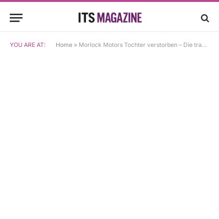
YOU ARE AT:
Home
»
Morlock Motors Tochter verstorben – Die tragische Geschichte rund um Julie-Cristie Neal und ihre Familie