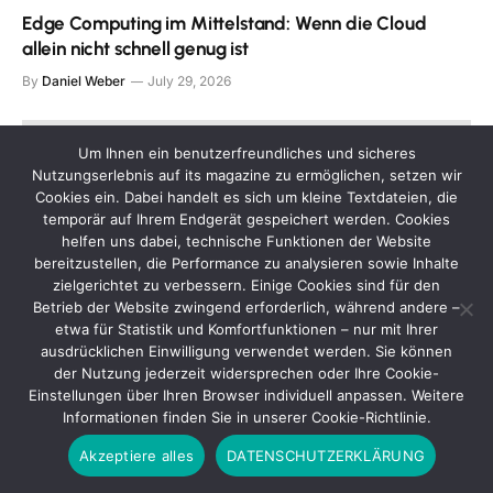
Edge Computing im Mittelstand: Wenn die Cloud
allein nicht schnell genug ist
By
Daniel Weber
July 29, 2026
Um Ihnen ein benutzerfreundliches und sicheres
Nutzungserlebnis auf its magazine zu ermöglichen, setzen wir
Cookies ein. Dabei handelt es sich um kleine Textdateien, die
temporär auf Ihrem Endgerät gespeichert werden. Cookies
helfen uns dabei, technische Funktionen der Website
bereitzustellen, die Performance zu analysieren sowie Inhalte
zielgerichtet zu verbessern. Einige Cookies sind für den
Betrieb der Website zwingend erforderlich, während andere –
etwa für Statistik und Komfortfunktionen – nur mit Ihrer
ausdrücklichen Einwilligung verwendet werden. Sie können
der Nutzung jederzeit widersprechen oder Ihre Cookie-
Einstellungen über Ihren Browser individuell anpassen. Weitere
Diabetikerschuhe für Herren: Warum Komfort, Schutz
Informationen finden Sie in unserer Cookie-Richtlinie.
und Passform im Alltag so wichtig sind
Akzeptiere alles
DATENSCHUTZERKLÄRUNG
By
Daniel Weber
July 24, 2026