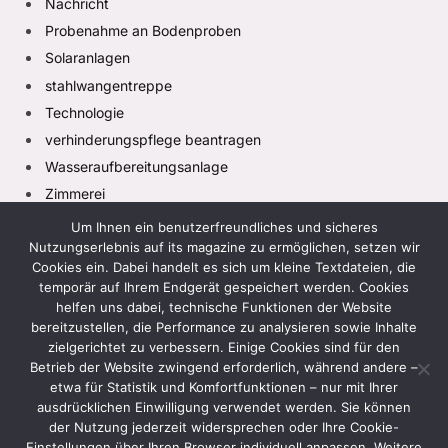
Nachricht
Probenahme an Bodenproben
Solaranlagen
stahlwangentreppe
Technologie
verhinderungspflege beantragen
Wasseraufbereitungsanlage
Zimmerei
Um Ihnen ein benutzerfreundliches und sicheres
Nutzungserlebnis auf its magazine zu ermöglichen, setzen wir
Cookies ein. Dabei handelt es sich um kleine Textdateien, die
temporär auf Ihrem Endgerät gespeichert werden. Cookies
helfen uns dabei, technische Funktionen der Website
bereitzustellen, die Performance zu analysieren sowie Inhalte
zielgerichtet zu verbessern. Einige Cookies sind für den
Facebook
X
Instagram
Pinterest
TikTok
(Twitter)
Betrieb der Website zwingend erforderlich, während andere –
etwa für Statistik und Komfortfunktionen – nur mit Ihrer
HEIM
DATENSCHUTZRICHTLINIE
ausdrücklichen Einwilligung verwendet werden. Sie können
der Nutzung jederzeit widersprechen oder Ihre Cookie-
GESCHÄFTSBEDINGUNGEN
HAFTUNGSAUSSCHLUSS
Einstellungen über Ihren Browser individuell anpassen. Weitere