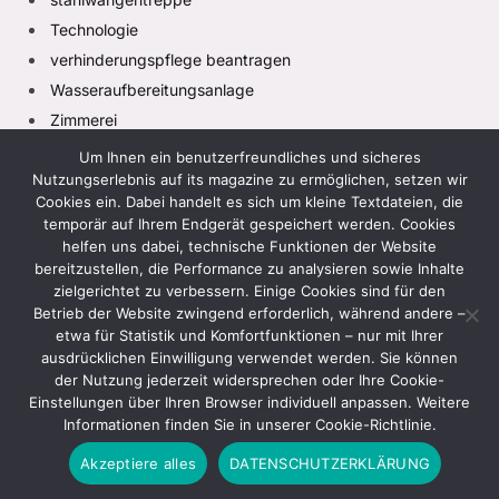
Technologie
verhinderungspflege beantragen
Wasseraufbereitungsanlage
Zimmerei
Um Ihnen ein benutzerfreundliches und sicheres
Nutzungserlebnis auf its magazine zu ermöglichen, setzen wir
Cookies ein. Dabei handelt es sich um kleine Textdateien, die
temporär auf Ihrem Endgerät gespeichert werden. Cookies
helfen uns dabei, technische Funktionen der Website
bereitzustellen, die Performance zu analysieren sowie Inhalte
zielgerichtet zu verbessern. Einige Cookies sind für den
Facebook
X
Instagram
Pinterest
TikTok
(Twitter)
Betrieb der Website zwingend erforderlich, während andere –
etwa für Statistik und Komfortfunktionen – nur mit Ihrer
HEIM
DATENSCHUTZRICHTLINIE
ausdrücklichen Einwilligung verwendet werden. Sie können
der Nutzung jederzeit widersprechen oder Ihre Cookie-
GESCHÄFTSBEDINGUNGEN
HAFTUNGSAUSSCHLUSS
Einstellungen über Ihren Browser individuell anpassen. Weitere
KONTAKTIEREN SIE UNS
ÜBER UNS
Informationen finden Sie in unserer Cookie-Richtlinie.
Akzeptiere alles
DATENSCHUTZERKLÄRUNG
© 2026 Its Maagazine. Design von
Its Magazine
.