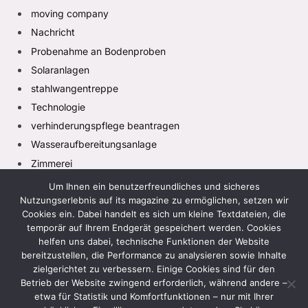
moving company
Nachricht
Probenahme an Bodenproben
Solaranlagen
stahlwangentreppe
Technologie
verhinderungspflege beantragen
Wasseraufbereitungsanlage
Zimmerei
Um Ihnen ein benutzerfreundliches und sicheres
Nutzungserlebnis auf its magazine zu ermöglichen, setzen wir
Cookies ein. Dabei handelt es sich um kleine Textdateien, die
temporär auf Ihrem Endgerät gespeichert werden. Cookies
helfen uns dabei, technische Funktionen der Website
bereitzustellen, die Performance zu analysieren sowie Inhalte
zielgerichtet zu verbessern. Einige Cookies sind für den
Facebook
X
Instagram
Pinterest
TikTok
(Twitter)
Betrieb der Website zwingend erforderlich, während andere –
etwa für Statistik und Komfortfunktionen – nur mit Ihrer
HEIM
DATENSCHUTZRICHTLINIE