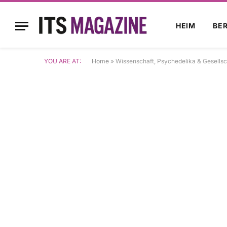
HEIM
BE
YOU ARE AT:
Home
»
Wissenschaft, Psychedelika & Gesellsc