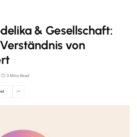
delika & Gesellschaft:
 Verständnis von
rt
3 Mins Read
est