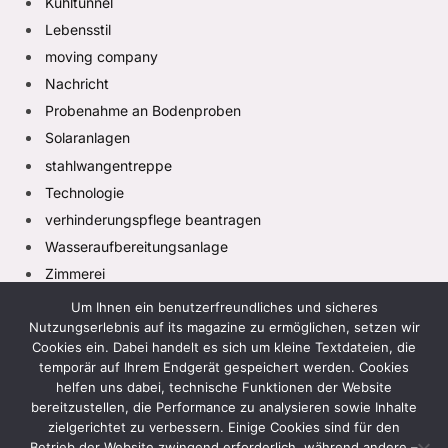
Kühltunnel
Lebensstil
moving company
Nachricht
Probenahme an Bodenproben
Solaranlagen
stahlwangentreppe
Technologie
verhinderungspflege beantragen
Wasseraufbereitungsanlage
Zimmerei
Um Ihnen ein benutzerfreundliches und sicheres
Nutzungserlebnis auf its magazine zu ermöglichen, setzen wir
Cookies ein. Dabei handelt es sich um kleine Textdateien, die
temporär auf Ihrem Endgerät gespeichert werden. Cookies
helfen uns dabei, technische Funktionen der Website
bereitzustellen, die Performance zu analysieren sowie Inhalte
zielgerichtet zu verbessern. Einige Cookies sind für den
Facebook
X
Instagram
Pinterest
TikTok
(Twitter)
Betrieb der Website zwingend erforderlich, während andere –